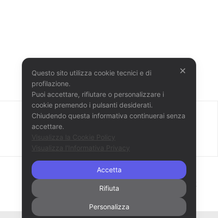
✕
Questo sito utilizza cookie tecnici e di
profilazione.
Puoi accettare, rifiutare o personalizzare i
cookie premendo i pulsanti desiderati.
Chiudendo questa informativa continuerai senza
accettare.
Visualizza la Cookie Policy
Visualizza l'Informativa Privacy
Accetta
Share :
Email
Facebook
X
Linkedin
Pinterest
Rifiuta
Personalizza