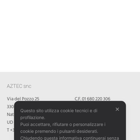
AZTEC snc
Via del Pozzo 25
C.F. 01 680 220 306
33048 San Giovanni al
P.IVA 01 680 220 306
✕
Questo sito utilizza cookie tecnici e di
Natisone
REA UD 188189
profilazione.
UD Italy
aztecdesign@pec.it
Puoi accettare, rifiutare o personalizzare i
T +39 0432 757855
cookie premendo i pulsanti desiderati.
Chiudendo questa informativa continuerai senza
PRIVACY